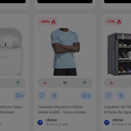
-40%
-71%
10
0
0
ámbricos Oppo
Camiseta deportiva Adidas
Zapatero de Tel
Wireless
desde 14,98€ - Varios colores
9 Pares de zapa
ofertas
ofertas
s
Hace
9 días
Hace
9 d