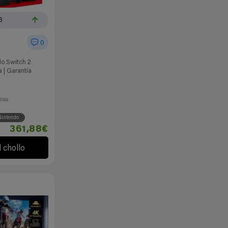
6
0
o Switch 2
 | Garantía
días
intendo
361,88€
l chollo