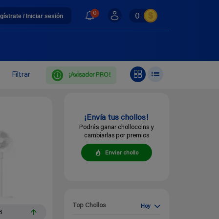
0
0
gístrate / Iniciar sesión
Filtrar
¡Avisador PRO!
¡Envía tus chollos!
Podrás ganar chollocoins y
cambiarlas por premios
Enviar chollo
Top Chollos
Hoy
6