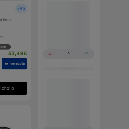
0
mi Smart
ías
iaomi
53,49€
0
ver cupón
l chollo