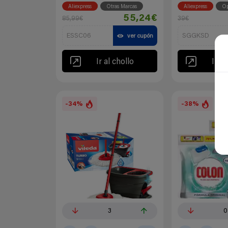
Aliexpress
Otras Marcas
Aliexpress
O
55,24€
85,99€
39€
ESSC06
SGGKSD
ver cupón
Ir al chollo
Ir al
-34%
-38%
3
0