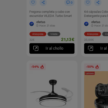
0
Fregona completa y cubo con
64 cápsulas Col
escurridor VILEDA Turbo Smart
Detergente para 
ofertas
ofertas
Hace
21 días
Hace
21 dí
Aliexpress
Vileda
Aliexpress
Co
21,13€
32€
25,99€
Ir al chollo
Ir al
-54%
-50%