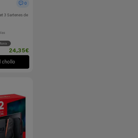
0
et 3 Sartenes de
días
Monix
24,35€
l chollo