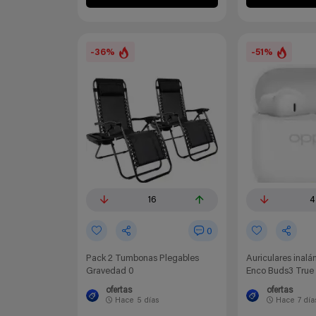
-36%
-51%
16
4
0
Pack 2 Tumbonas Plegables
Auriculares inal
Gravedad 0
Enco Buds3 True 
ofertas
ofertas
Hace
5 días
Hace
7 día