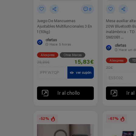
0
Juego De Mancuernas
Mesa auxiliar alta
Ajustables Multifuncionales 3 En
20W Bluetooth B
1 (10kg)
inalámbrica - TD
SM20B1 ...
ofertas
Hace
5 horas
ofertas
Hace
un d
Aliexpress
Otras Marcas
Aliexpress
T
15,83€
38,99€
30€
IFPFW7QP
ver cupón
ESSC02
Ir al chollo
Ir al
-52%
-67%