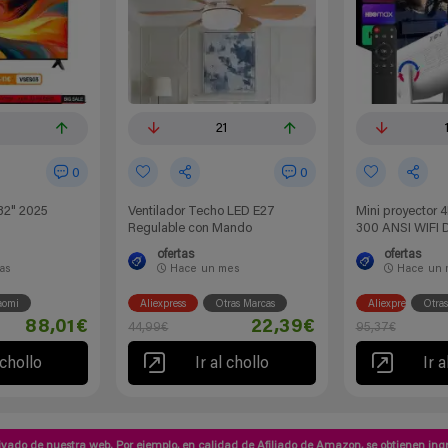
0
21
0
0
32" 2025
Ventilador Techo LED E27
Mini proyector 4
Regulable con Mando
300 ANSI WIFI 
ofertas
ofertas
ías
Hace
un mes
Hace
un 
aomi
Aliexpress
Otras Marcas
Aliexpress
Otras
88,01€
22,39€
44,99€
95,37€
 chollo
Ir al chollo
Ir a
vado de nuestra web. Por ejemplo, en calidad de Afiliado de Amazon, se obtienen ingr