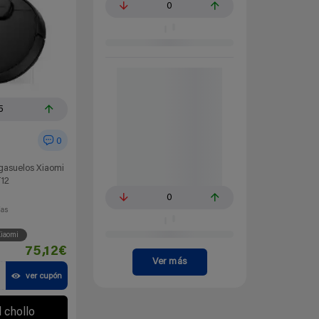
0
5
0
egasuelos Xiaomi
12
0
ías
iaomi
75,12€
Ver más
ver cupón
l chollo