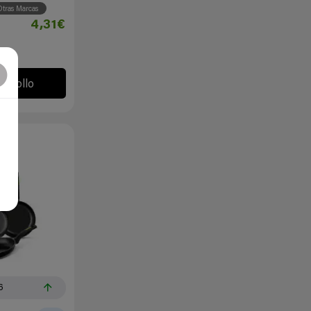
tras Marcas
4,31€
l chollo
6