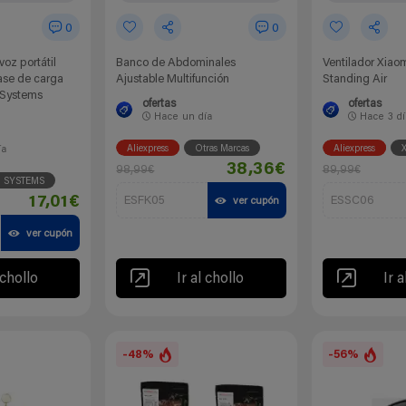
0
0
voz portátil
Banco de Abdominales
Ventilador Xiao
ase de carga
Ajustable Multifunción
Standing Air
 Systems
ofertas
ofertas
Hace
un día
Hace
3 d
Aliexpress
Otras Marcas
Aliexpress
X
ía
38,36€
98,99€
89,99€
D SYSTEMS
17,01€
ESFK05
ESSC06
ver cupón
ver cupón
 chollo
Ir al chollo
Ir a
-48%
-56%