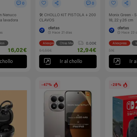
0
0
on Nenuco
🛠 CHOLLO KIT PISTOLA + 200
Monix Green - S
la lavadora
CLAVOS
18, 22 y 26 cm
ofertas
ofertas
as
Hace
21 días
Hace
23 
0.00€
lon
Aliexpress
Otras Marcas
Aliexpress
16,02€
12,94€
64,66€
51€
 chollo
Ir al chollo
Ir a
-47%
-28%