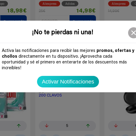
ppo
Aliexpress
Adidas
Aliexpress
O
18,98€
14,98€
25€
14,99€
SGGKSD
ver cupón
ver cupón
¡No te pierdas ni una!
 chollo
Ir al chollo
Ir a
Activa las notificaciones para recibir las mejores
promos, ofertas y
chollos
directamente en tu dispositivo. ¡Aprovecha cada
oportunidad y sé el primero en enterarte de los descuentos más
-80%
-52%
increíbles!
Activar Notificaciones
5