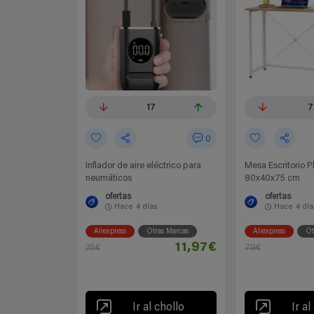
17
7
0
Inflador de aire eléctrico para
Mesa Escritorio P
neumáticos
80x40x75 cm
ofertas
ofertas
Hace
4 días
Hace
4 día
Aliexpress
Otras Marcas
Aliexpress
Ot
11,97€
25€
79€
Ir al chollo
Ir al