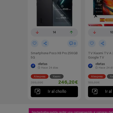
14
1
0
Smartphone Poco X8 Pro 256GB
TV Xiaomi TV A 
5G
Google TV
ofertas
ofertas
Hace
24 días
Hace
24 d
Aliexpress
Xiaomi
Aliexpress
Xi
246,20€
399,99€
189,99€
Ir al chollo
Ir al
Soydechollos podría recibir una compensación si compras deri