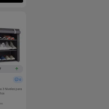
7
0
a 3 Niveles para
tos
ías