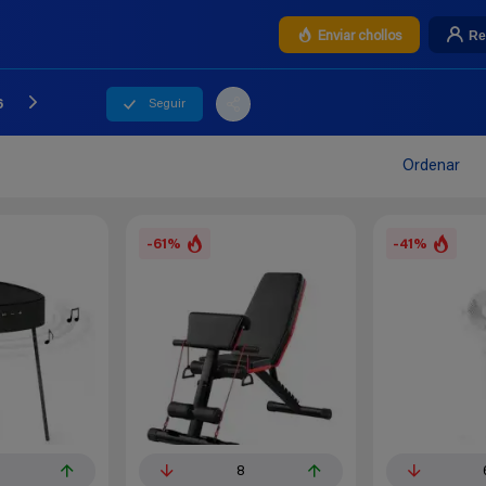
Re
Enviar chollos
Seguir
6
Ordenar
-61%
-41%
8