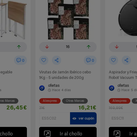
16
0
0
legable
Virutas de Jamón Ibérico cebo
Aspirador y Fri
1Kg - 5 unidades de 200g
Robot Vacuum T
ofertas
ofertas
s
Hace
4 días
Hace
5 d
ras Marcas
Aliexpress
Otras Marcas
Aliexpress
X
26,45€
16,21€
31€
169,99€
ESSC02
ESSC11
ver cupón
 chollo
Ir al chollo
Ir a