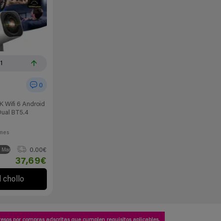
11
0
K Wifi 6 Android
Dual BT5.4
mes
0.00€
 Marcas
37,69€
l chollo
esos por compras adscritas que cumplen requisitos aplicables.