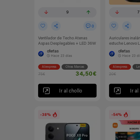
9
7
0
‍Ventilador de Techo Atenas
Auriculares inal
Aspas Desplegables + LED 36W
estuche Lenovo 
ofertas
ofertas
Hace
23 días
Hace
23 d
Aliexpress
Otras Marcas
Aliexpress
Le
34,50€
75€
20€
Ir al chollo
Ir al
-38%
-54%