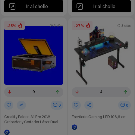
Ir al chollo
Ir al chollo
-35%
-27%
3 días
3 días
9
4
0
0
Creality Falcon A1 Pro 20W
Escritorio Gaming LED 106,6 cm
Grabador y Cortador Láser Dual