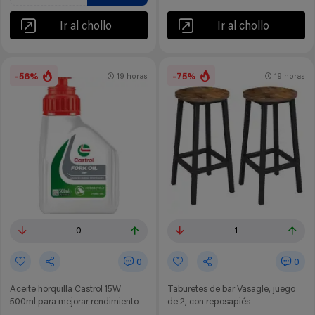
Ir al chollo
Ir al chollo
-56%
-75%
19 horas
19 horas
0
1
0
0
Aceite horquilla Castrol 15W
Taburetes de bar Vasagle, juego
500ml para mejorar rendimiento
de 2, con reposapiés