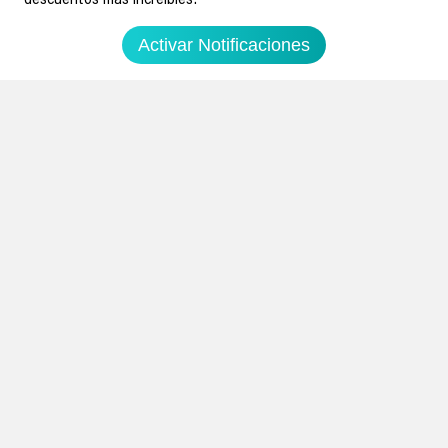
descuentos más increíbles!
Activar Notificaciones
0
Voll-Damm Cerveza - Paquete de
20
24 x 330 ml
0
Mosquitera para Ventanas con
Amazon España
fijación magnética
14,95€
22€
DescuentoExtra
ver cupón
Amazon España
11,90€
19,90€
Ir al chollo
Ir al chollo
Soydechollos podría recibir una compensación si compras derivado de
nuestra web. Por ejemplo, en calidad de Afiliado de Amazon, se obtienen
ingresos por compras adscritas que cumplen requisitos aplicables. Esto no
determina que chollos se publican.