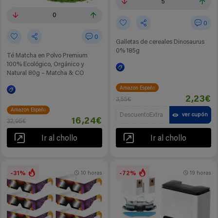
5
0
0
0
Galletas de cereales Dinosaurus
0% 185g
Té Matcha en Polvo Premium
100% Ecológico, Orgánico y
Natural 80g – Matcha & CO
Amazon España
2,23€
3,55€
Amazon España
DescuentoExtra
ver cupón
16,24€
32,95€
Ir al chollo
Ir al chollo
-31%
-72%
10 horas
19 horas