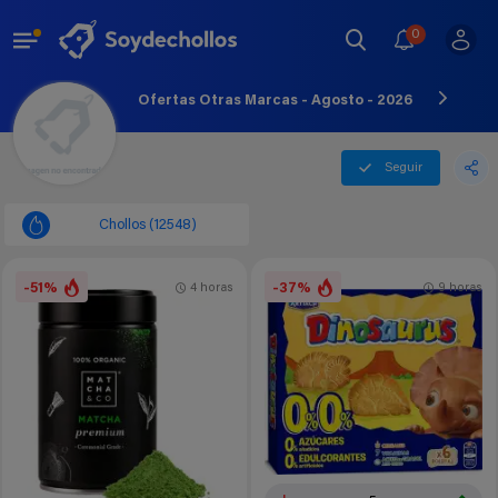
0
Ofertas Otras Marcas - Agosto - 2026
Seguir
Chollos (12548)
-51%
-37%
4 horas
9 horas