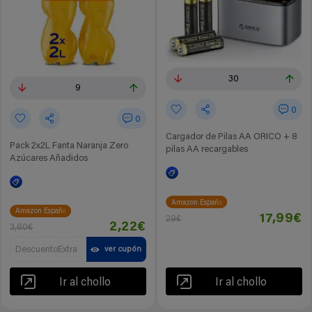
30
9
0
0
Cargador de Pilas AA ORICO + 8
Pack 2x2L Fanta Naranja Zero
pilas AA recargables
Azúcares Añadidos
Amazon España
Amazon España
17,99€
29€
2,22€
3,60€
DescuentoExtra
ver cupón
Ir al chollo
Ir al chollo