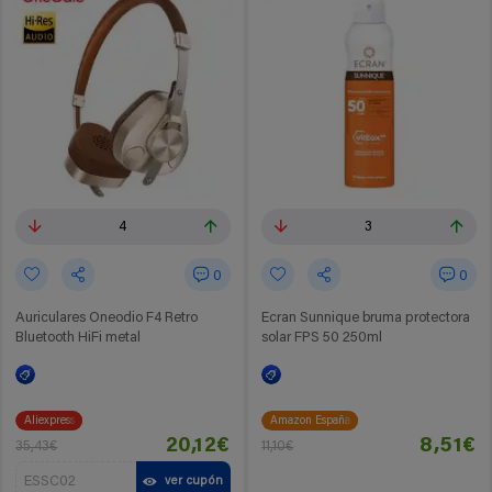
4
3
0
0
Auriculares Oneodio F4 Retro
Ecran Sunnique bruma protectora
Bluetooth HiFi metal
solar FPS 50 250ml
Aliexpress
Amazon España
20,12€
8,51€
35,43€
11,10€
ESSC02
ver cupón