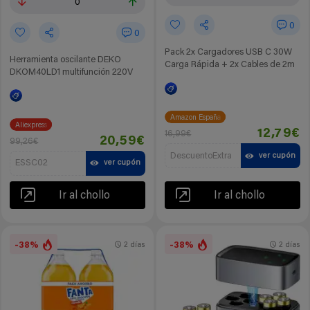
0
0
0
Pack 2x Cargadores USB C 30W
Herramienta oscilante DEKO
Carga Rápida + 2x Cables de 2m
DKOM40LD1 multifunción 220V
Amazon España
Aliexpress
12,79€
16,99€
20,59€
99,26€
DescuentoExtra
ver cupón
ESSC02
ver cupón
Ir al chollo
Ir al chollo
-38%
-38%
2 días
2 días