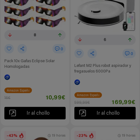
8
6
0
0
Pack 10x Gafas Eclipse Solar
Lefant M2 Plus robot aspirador y
Homologadas
fregasuelos 6000Pa
Amazon España
Amazon España
10,99€
16€
169,99€
599,99€
Ir al chollo
Ir al chollo
-43%
-23%
19 horas
19 horas