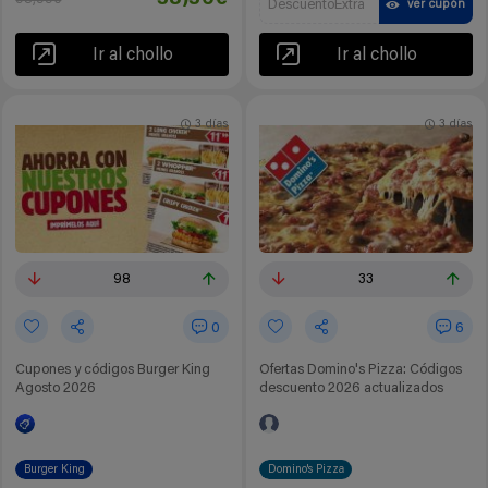
DescuentoExtra
ver cupón
Ir al chollo
Ir al chollo
3 días
3 días
98
33
0
6
Cupones y códigos Burger King
Ofertas Domino's Pizza: Códigos
Agosto 2026
descuento 2026 actualizados
Burger King
Domino's Pizza