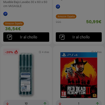
Mueble Bajo Lavabo 30 x 60 x 60
cm VASAGLE
Amazon España
50,99€
99€
Amazon España
36,54€
Ir al chollo
Ir al chollo
-26%
4 días
4 días
10
1