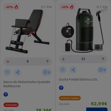
-61%
-10%
2 días
3 días
23
8
0
0
Ducha Portátil Eléctrica 20L
Banco de Abdominales Ajustable
Multifunción
Amazon España
62,99€
69,99€
Aliexpress
38,36€
98,99€