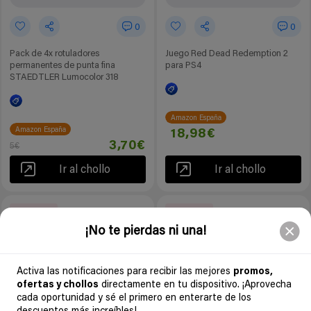
0
0
Pack de 4x rotuladores
Juego Red Dead Redemption 2
permanentes de punta fina
para PS4
STAEDTLER Lumocolor 318
Amazon España
Amazon España
18,98€
3,70€
5€
Ir al chollo
Ir al chollo
-40%
-32%
4 días
5 días
¡No te pierdas ni una!
Activa las notificaciones para recibir las mejores
promos,
ofertas y chollos
directamente en tu dispositivo. ¡Aprovecha
cada oportunidad y sé el primero en enterarte de los
1