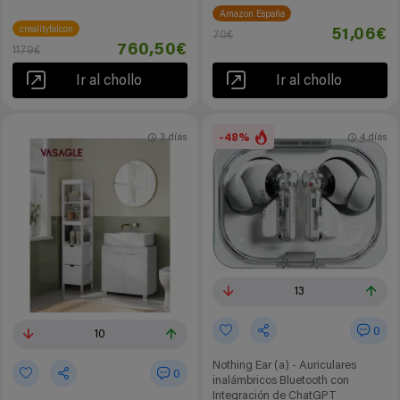
Amazon España
crealityfalcon
51,06€
70€
760,50€
1179€
Ir al chollo
Ir al chollo
-48%
3 días
4 días
13
0
10
Nothing Ear (a) - Auriculares
0
inalámbricos Bluetooth con
Integración de ChatGPT