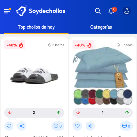
0
Top chollos de hoy
Categorías
-40%
-40%
2 horas
3 horas
2
1
0
0