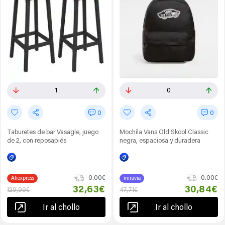
1
0
0
0
Taburetes de bar Vasagle, juego
Mochila Vans Old Skool Classic
de 2, con reposapiés
negra, espaciosa y duradera
0.00€
0.00€
Aliexpress
miravia
32,63€
30,84€
129,99€
47,71€
Ir al chollo
Ir al chollo