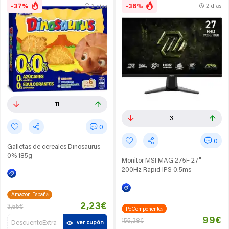
-37%
-36%
2 días
2 días
11
3
0
0
Galletas de cereales Dinosaurus
0% 185g
Monitor MSI MAG 275F 27"
200Hz Rapid IPS 0.5ms
Amazon España
2,23€
3,55€
PcComponentes
99€
155,38€
DescuentoExtra
ver cupón