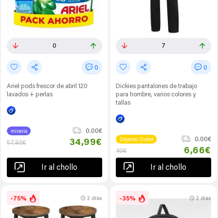
0
7
0
0
Ariel pods frescor de abril 120
Dickies pantalones de trabajo
lavados + perlas
para hombre, varios colores y
tallas
0.00€
miravia
0.00€
Deporte-Outlet
34,99€
57,92€
6,66€
40€
Ir al chollo
Ir al chollo
-75%
-35%
2 días
2 días