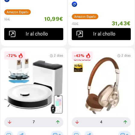
Amazon España
Amazon España
10,99€
16€
31,43€
49€
Ir al chollo
Ir al chollo
-72%
-43%
2 días
2 días
7
4