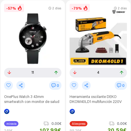
-57%
-79%
2 días
2 días
11
4
0
0
OnePlus Watch 3 43mm
Herramienta oscilante DEKO
smartwatch con monitor de salud
DKOM40LD1 multifunción 220V
0.00€
0.00€
miravia
Aliexpress
107,99€
20,59€
249€
99,26€