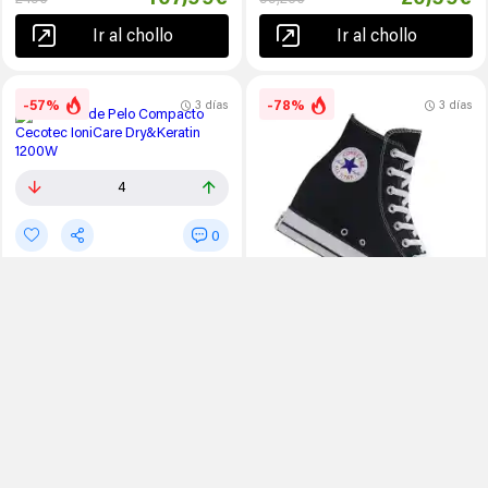
Ir al chollo
Ir al chollo
-57%
-78%
3 días
3 días
4
0
Secador de Pelo Compacto
Cecotec IoniCare Dry&Keratin
1200W
17
0
0.00€
Amazon España
29,90€
69,90€
Zapatillas CONVERSE ALL STAR
WEDGE PLATFORM para mujer