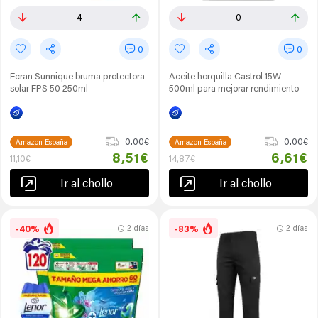
4
0
0
0
Ecran Sunnique bruma protectora
Aceite horquilla Castrol 15W
solar FPS 50 250ml
500ml para mejorar rendimiento
0.00€
0.00€
Amazon España
Amazon España
8,51€
6,61€
11,10€
14,87€
Ir al chollo
Ir al chollo
-40%
-83%
2 días
2 días