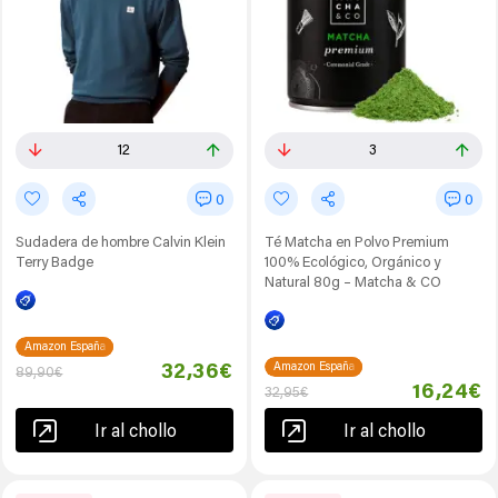
12
3
0
0
Sudadera de hombre Calvin Klein
Té Matcha en Polvo Premium
Terry Badge
100% Ecológico, Orgánico y
Natural 80g – Matcha & CO
Amazon España
Amazon España
32,36€
89,90€
16,24€
32,95€
Ir al chollo
Ir al chollo