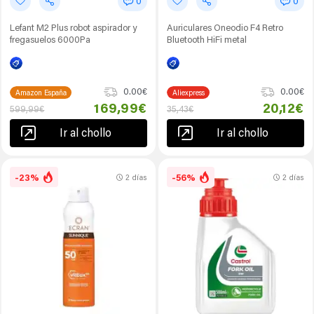
0
0
Lefant M2 Plus robot aspirador y
Auriculares Oneodio F4 Retro
fregasuelos 6000Pa
Bluetooth HiFi metal
0.00€
0.00€
Amazon España
Aliexpress
169,99€
20,12€
599,99€
35,43€
Ir al chollo
Ir al chollo
-23%
-56%
2 días
2 días