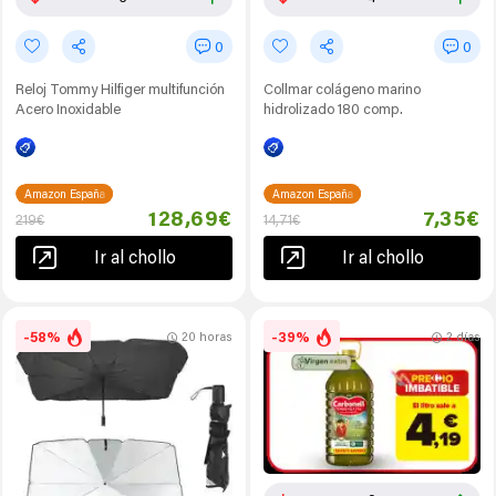
0
0
Reloj Tommy Hilfiger multifunción
Collmar colágeno marino
Acero Inoxidable
hidrolizado 180 comp.
Amazon España
Amazon España
128,69€
7,35€
219€
14,71€
Ir al chollo
Ir al chollo
-58%
-39%
20 horas
2 días