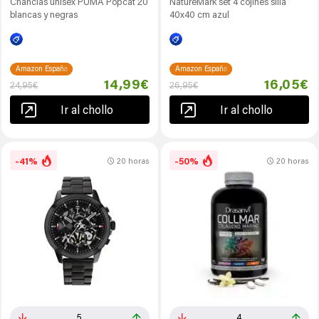
Chanclas unisex PUMA Popcat 20
NatureMark set 4 cojines silla
blancas y negras
40x40 cm azul
Amazon España
Amazon España
14,99€
16,05€
24,95€
26,95€
Ir al chollo
Ir al chollo
-41%
-50%
20 horas
20 horas
5
4