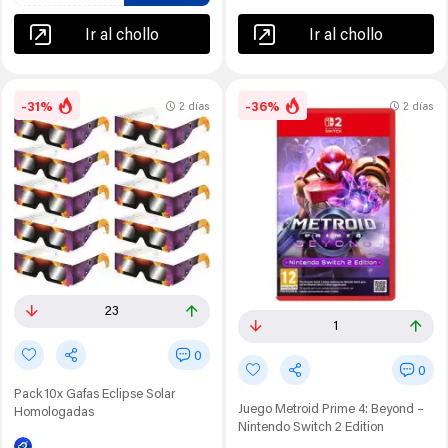
Ir al chollo
Ir al chollo
-31%
-36%
2 días
2 días
23
1
0
0
Pack 10x Gafas Eclipse Solar
Juego Metroid Prime 4: Beyond –
Homologadas
Nintendo Switch 2 Edition