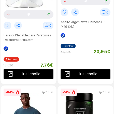
9
0
8
Aceite virgen extra Carbonell 5L
0
(4,19 €/L)
Parasol Plegable para Parabrisas
Delantero 80x140cm
Carrefour
20,95€
34,20€
Aliexpress
7,76€
18,62€
Ir al chollo
Ir al chollo
-64%
-51%
2 días
2 días