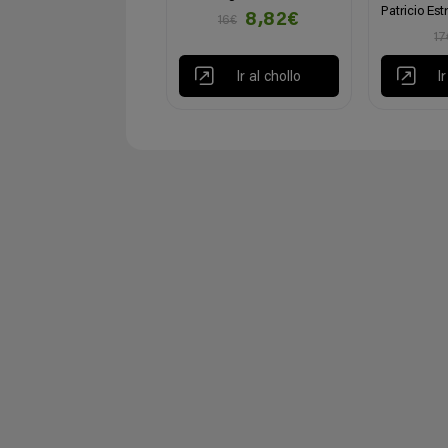
Patricio Est
8,82€
16€
17
Ir al chollo
I