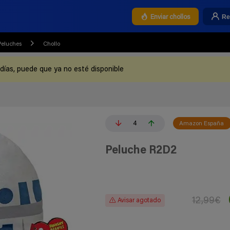
Re
Enviar chollos
Peluches
Chollo
 días, puede que ya no esté disponible
4
Amazon España
Peluche R2D2
12,99€
Avisar agotado