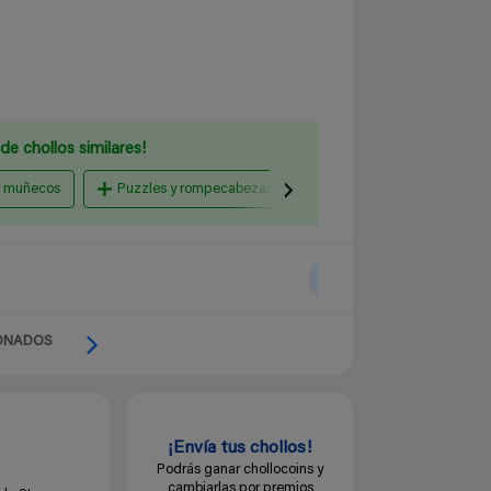
de chollos similares!
y muñecos
Puzzles y rompecabezas
Figuras y coleccionables
ONADOS
¡Envía tus chollos!
Podrás ganar chollocoins y
cambiarlas por premios