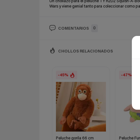
Un chollazo para el peluche TY R2D2 Squish-A-Boos
Wars y viene genial tanto para coleccionar como pa
0
COMENTARIOS
CHOLLOS RELACIONADOS
-45%
-47%
Peluche gorila 66 cm
Peluche Fu