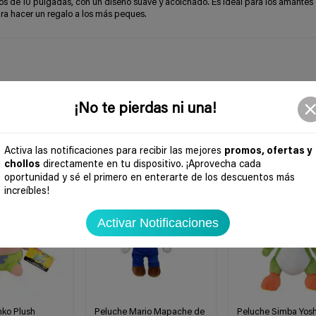
 de 10 pulgadas, con un diseño suave y acolchado. Es ideal para los amantes 
ra hacer un regalo a los más peques.
¡No te pierdas ni una!
Activa las notificaciones para recibir las mejores
promos, ofertas y
chollos
directamente en tu dispositivo. ¡Aprovecha cada
-35%
-43%
oportunidad y sé el primero en enterarte de los descuentos más
increíbles!
Activar Notificaciones
nko Plush
Peluche Mario Mapache de
Peluche Simba Yosh