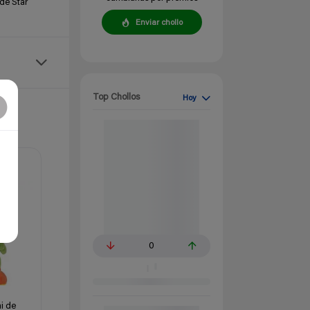
de Star
Enviar chollo
Top Chollos
Hoy
0
i de