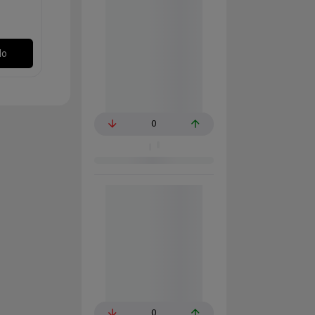
€
lo
0
0