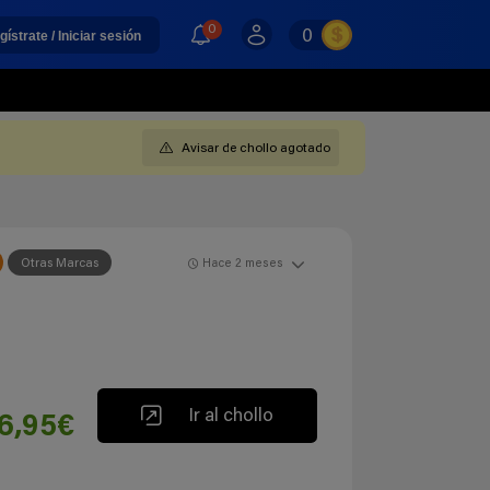
0
0
gístrate / Iniciar sesión
Avisar de chollo agotado
Otras Marcas
Hace 2 meses
Ir al chollo
6,95€