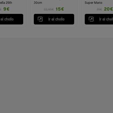
rella 25th
30cm
Super Mario
9€
15€
20
€
22,95€
35€
r al chollo
Ir al chollo
Ir al chol