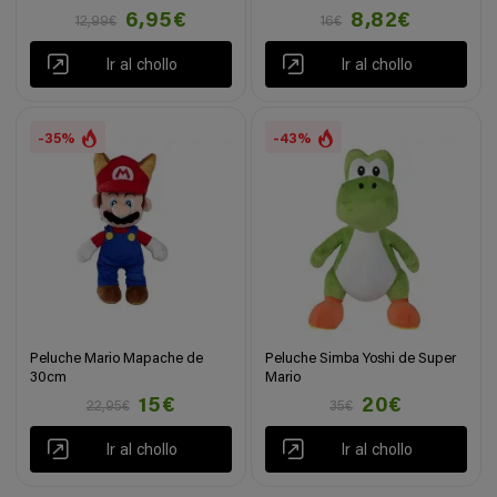
6,95€
8,82€
12,99€
16€
Ir al chollo
Ir al chollo
-35%
-43%
Peluche Mario Mapache de
Peluche Simba Yoshi de Super
30cm
Mario
15€
20€
22,95€
35€
Ir al chollo
Ir al chollo