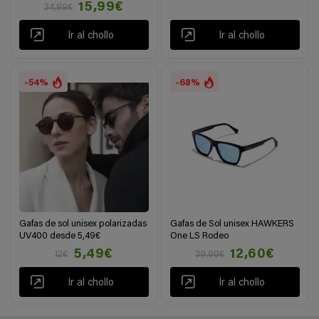
15,99€
34,99€
Ir al chollo
Ir al chollo
-54%
-68%
Gafas de sol unisex polarizadas
Gafas de Sol unisex HAWKERS
UV400 desde 5,49€
One LS Rodeo
5,49€
12,60€
12€
39,99€
Ir al chollo
Ir al chollo