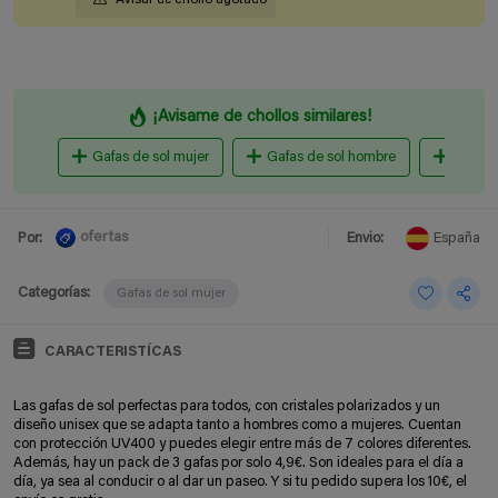
¡Avisame de chollos similares!
Gafas de sol mujer
Gafas de sol hombre
Aliexp
ofertas
Por:
Envio:
España
Categorías:
Gafas de sol mujer
CARACTERISTÍCAS
Las gafas de sol perfectas para todos, con cristales polarizados y un
diseño unisex que se adapta tanto a hombres como a mujeres. Cuentan
con protección UV400 y puedes elegir entre más de 7 colores diferentes.
Además, hay un pack de 3 gafas por solo 4,9€. Son ideales para el día a
día, ya sea al conducir o al dar un paseo. Y si tu pedido supera los 10€, el