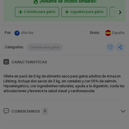
¡Avisame de chollos similares!
Comida para gatos
Juguetes para gatos
Caseta
ofertas
Por:
Envio:
España
Categorías:
Comida para gatos
CARACTERISTÍCAS
Oferta en pack de 6 kg de alimento seco para gatos adultos de Amazon
Lifelong. Incluye dos sacos de 3 kg, sin cereales y con 55% de salmón.
Hipoalergénico, con ingredientes naturales, ayuda a la digestión, cuida las
articulaciones y favorece la salud visual y cardiovascular.
0
COMENTARIOS