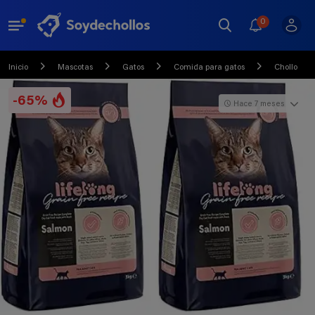
0
Inicio
Mascotas
Gatos
Comida para gatos
Chollo
-65%
Hace 7 meses