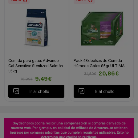
-44%
-40%
Comida para gatos Advance
Pack 48x bolsas de Comida
Cat Sensitive Sterilized Salmón
Húmeda Gatos 85gr ULTIMA
1,5kg
20,86€
34,50€
9,49€
16,99€
Ir al chollo
Ir al chollo
Soydechollos podría recibir una compensación si compras derivado de
nuestra web. Por ejemplo, en calidad de Afiliado de Amazon, se obtienen
ingresos por compras adscritas que cumplen requisitos aplicables. Esto no
determina que chollos se publican.