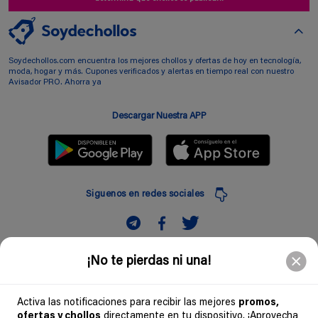
Soydechollos.com encuentra los mejores chollos y ofertas de hoy en tecnología,
moda, hogar y más. Cupones verificados y alertas en tiempo real con nuestro
Avisador PRO. Ahorra ya
Descargar Nuestra APP
Siguenos en redes sociales
Suscribir
¡No te pierdas ni una!
Introduciendo mi correo electronico acepto la politica de privacidad y doy mi
consentimiento a recibir comerciales a traves de mi e-mail
Activa las notificaciones para recibir las mejores
promos,
ofertas y chollos
directamente en tu dispositivo. ¡Aprovecha