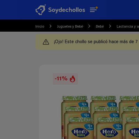
Inicio
Juguetes y Bebé
Bebé
Lactancia y 
¡Ojo! Este chollo se publicó hace más de 7
-11%