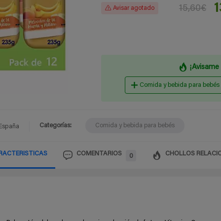
1
15,60€
Avisar agotado
¡Avisame 
Comida y bebida para bebés
Categorías:
Comida y bebida para bebés
España
RACTERISTICAS
COMENTARIOS
CHOLLOS RELACI
0