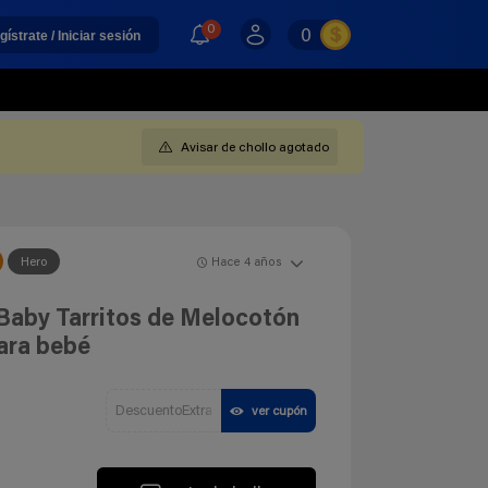
0
0
gístrate / Iniciar sesión
Avisar de chollo agotado
Hero
Hace 4 años
 Baby Tarritos de Melocotón
para bebé
DescuentoExtra
ver cupón