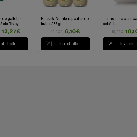
 de galletas
Pack 6x Nutribén potitos de
Termo Jané para pa
Solo Bluey
frutas 235gr
bebé 1L
13,27€
6,16€
10,1
10,20€
16,95€
r al chollo
Ir al chollo
Ir al chol