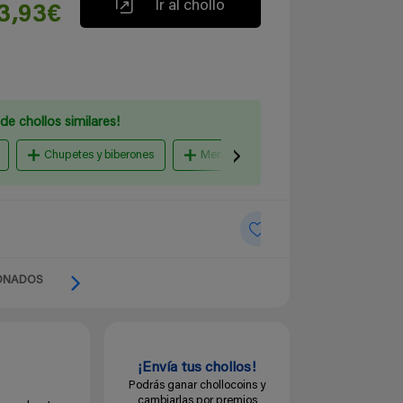
Ir al chollo
3,93€
de chollos similares!
Chupetes y biberones
Menaje para bebés y baberos
C
ONADOS
¡Envía tus chollos!
Podrás ganar chollocoins y
cambiarlas por premios