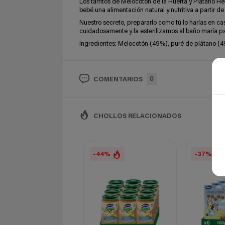
Los tarritos de Melocotón de la Huerta y Plátano He
bebé una alimentación natural y nutritiva a partir de
Nuestro secreto, prepararlo como tú lo harías en ca
cuidadosamente y la esterilizamos al baño maría p
Ingredientes: Melocotón (49%), puré de plátano (4
0
COMENTARIOS
CHOLLOS RELACIONADOS
-44%
-37%