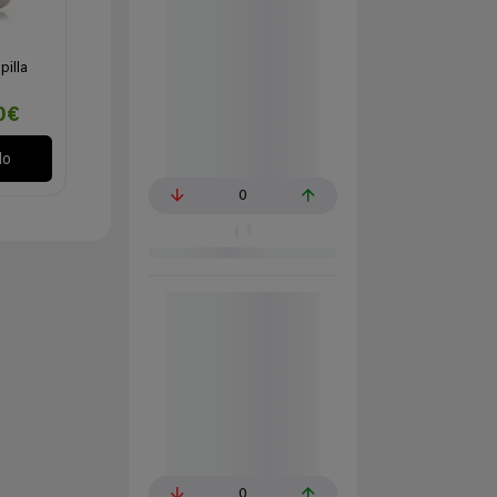
pilla
0€
lo
0
0