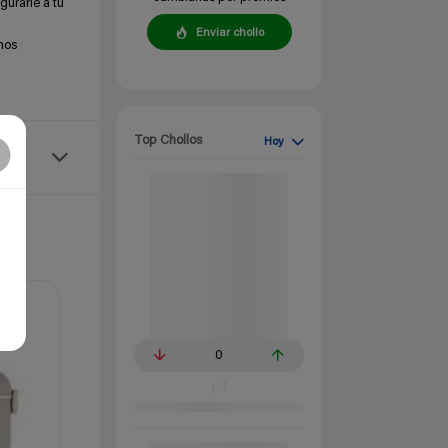
gurarle a tu
Enviar chollo
mos
Top Chollos
Hoy
0