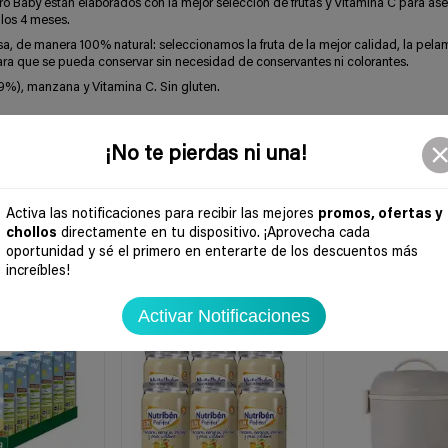
ro Baby están elaborados con la mejor selección de frutas y Vitamina C para ase
 los 4 meses.
sa, de manera 100% natural: seleccionamos la fruta de la mejor calidad, la pela
ara que se pueda conservar sin necesidad de conservantes ni colorantes.
9%), manzana y Vitamina C. Sin gluten.
¡No te pierdas ni una!
Activa las notificaciones para recibir las mejores
promos, ofertas y
chollos
directamente en tu dispositivo. ¡Aprovecha cada
oportunidad y sé el primero en enterarte de los descuentos más
increíbles!
-40%
-40%
Activar Notificaciones