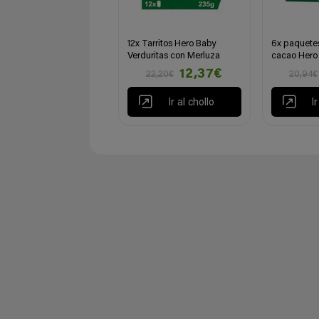
12x Tarritos Hero Baby
6x paquetes
Verduritas con Merluza
cacao Hero 
12,37€
22,20€
20,94€
Ir al chollo
I