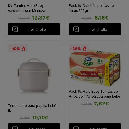
12x Tarritos Hero Baby
Pack 6x Nutribén potitos de
Verduritas con Merluza
frutas 235gr
12,37€
6,16€
22,20€
10,20€
Ir al chollo
Ir al chollo
-40%
-26%
Pack 6x Hero Baby Tarritos de
Arroz con Pollo 235g para bebé
7,82€
10,50€
Termo Jané para papilla bebé
1L
10,10€
16,95€