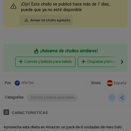
¡Ojo! Este chollo se publicó hace más de 7 días,
puede que ya no esté disponible
Avisar de chollo agotado
¡Avisame de chollos similares!
Comida y bebida para bebés
Chupetes y biberones
ofertas
Por:
Envio:
España
Categorías:
Comida y bebida para bebés
CARACTERISTÍCAS
Aprovecha esta oferta en Amazon: un pack de 6 unidades de Hero Solo