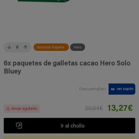
0
Amazon España
Hero
6x paquetes de galletas cacao Hero Solo
Bluey
DescuentoExtra
ver cupón
13,27€
20,94€
Avisar agotado
Ir al chollo