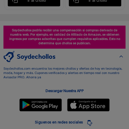
Ir al chollo
Ir al chollo
Soydechollos podría recibir una compensación si compras derivado de
nuestra web. Por ejemplo, en calidad de Afiliado de Amazon, se obtienen
ingresos por compras adscritas que cumplen requisitos aplicables. Esto no
determina que chollos se publican.
Soydechollos.com encuentra los mejores chollos y ofertas de hoy en tecnología,
moda, hogar y más. Cupones verificados y alertas en tiempo real con nuestro
Avisador PRO. Ahorra ya
Descargar Nuestra APP
Siguenos en redes sociales