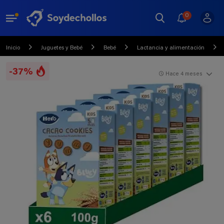
0
Inicio
Juguetes y Bebé
Bebé
Lactancia y alimentación
-37%
Hace 4 meses