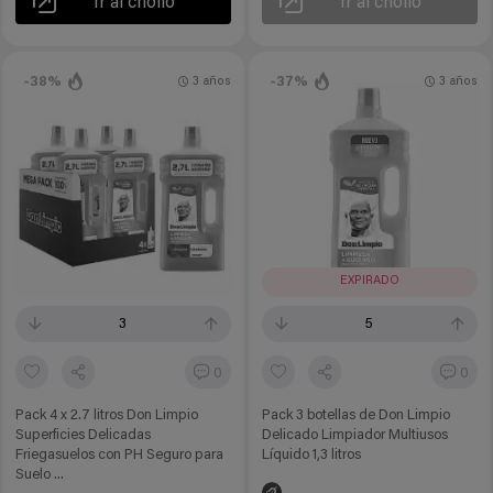
Ir al chollo
Ir al chollo
-38%
-37%
3 años
3 años
EXPIRADO
3
5
0
0
Pack 4 x 2.7 litros Don Limpio
Pack 3 botellas de Don Limpio
Superficies Delicadas
Delicado Limpiador Multiusos
Friegasuelos con PH Seguro para
Líquido 1,3 litros
Suelo ...