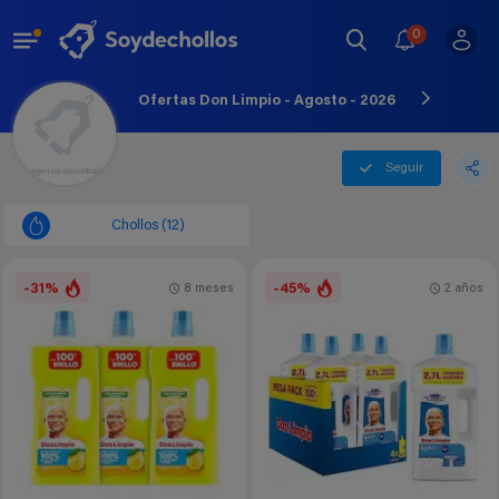
0
Ofertas Don Limpio - Agosto - 2026
Seguir
Chollos (12)
-31%
-45%
8 meses
2 años