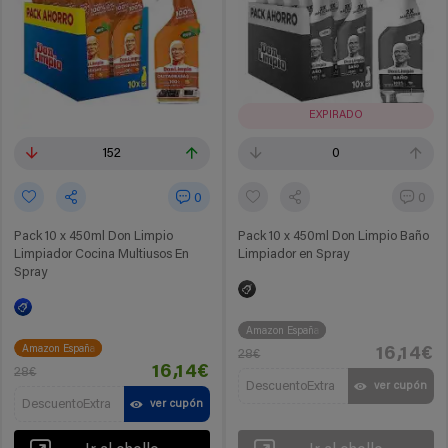
EXPIRADO
152
0
0
0
Pack 10 x 450ml Don Limpio
Pack 10 x 450ml Don Limpio Baño
Limpiador Cocina Multiusos En
Limpiador en Spray
Spray
Amazon España
Amazon España
16,14€
28€
16,14€
28€
DescuentoExtra
ver cupón
DescuentoExtra
ver cupón