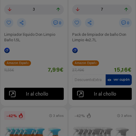
3
7
0
0
Limpiador líquido Don Limpio
Pack de limpiador de baño Don
Baño 1.5L
Limpio 4x2.7L
Amazon España
Amazon España
7,99€
15,16€
11,55€
27,49€
DescuentoExtra
ver cupón
Ir al chollo
Ir al chollo
-42%
-42%
3 años
3 años