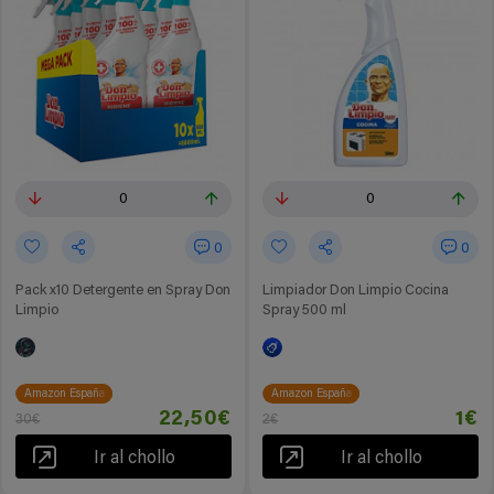
0
0
0
0
Pack x10 Detergente en Spray Don
Limpiador Don Limpio Cocina
Limpio
Spray 500 ml
Amazon España
Amazon España
22,50€
1€
30€
2€
Ir al chollo
Ir al chollo