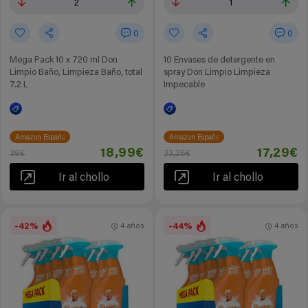
2
1
0
0
Mega Pack 10 x 720 ml Don
10 Envases de detergente en
Limpio Baño, Limpieza Baño, total
spray Don Limpio Limpieza
7.2 L
Impecable
Amazon España
Amazon España
18,99€
17,29€
39€
33,26€
Ir al chollo
Ir al chollo
-42%
-44%
4 años
4 años