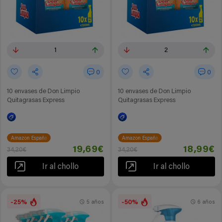
1
2
0
0
10 envases de Don Limpio
10 envases de Don Limpio
Quitagrasas Express
Quitagrasas Express
Amazon España
Amazon España
19,69€
18,99€
34,20€
34,20€
Ir al chollo
Ir al chollo
-25%
-50%
5 años
6 años