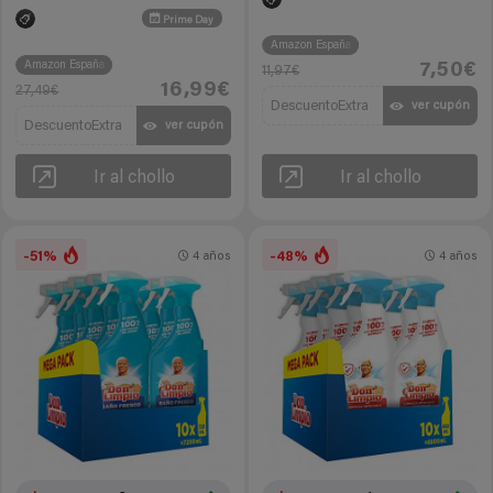
Prime Day
Amazon España
Amazon España
7,50€
11,97€
16,99€
27,49€
DescuentoExtra
ver cupón
DescuentoExtra
ver cupón
Ir al chollo
Ir al chollo
-51%
-48%
4 años
4 años