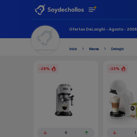
Ofertas DeLonghi - Agosto - 2026
Inicio
Marcas
Delonghi
-28%
-33%
6
1