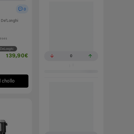
0
é De'Longhi
eses
DeLonghi
139,90€
0
l chollo