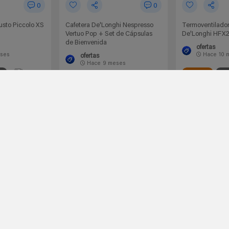
0
0
usto Piccolo XS
Cafetera De'Longhi Nespresso
Termoventilado
Vertuo Pop + Set de Cápsulas
De'Longhi HFX
de Bienvenida
ofertas
ses
Hace
10 
ofertas
Hace
9 meses
0.00€
onghi
Amazon España
De
0.00€
Amazon España
DeLonghi
39€
94€
40,50€
99€
 chollo
Ir al chollo
Ir a
Black Friday
-46%
-28%