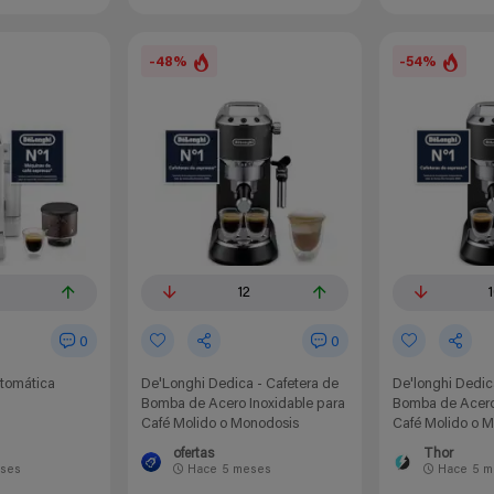
-48%
-54%
12
0
0
utomática
De'Longhi Dedica - Cafetera de
De'longhi Dedic
Bomba de Acero Inoxidable para
Bomba de Acero
Café Molido o Monodosis
Café Molido o 
ofertas
Thor
ses
Hace
5 meses
Hace
5 m