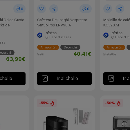
0
0
hi Dolce Gusto
Cafetera De'Longhi Nespresso
Molinillo de caf
cks de
Vertuo Pop ENV90.A
KG520.M
ofertas
ofertas
Hace
3 meses
Hace
3 m
ses
Amazon España
DeLonghi
Amazon España
eLonghi
40,41€
99€
219,90€
63,99€
 chollo
Ir al chollo
Ir a
-55%
-50%