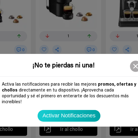
1
0
0
hi Nespresso
Cafetera de cápsulas De'Longhi
Cafetera de bom
¡No te pierdas ni una!
Nespresso Vertuo Pop + Kit
de presión De'L
Descalcificador
Premium EC26
ses
ofertas
ofertas
Activa las notificaciones para recibir las mejores
promos, ofertas y
Hace
4 meses
Hace
5 m
chollos
directamente en tu dispositivo. ¡Aprovecha cada
eLonghi
oportunidad y sé el primero en enterarte de los descuentos más
Amazon España
DeLonghi
Amazon España
49€
increíbles!
49€
109€
153€
DescuentoExtr
Activar Notificaciones
 chollo
Ir al chollo
Ir a