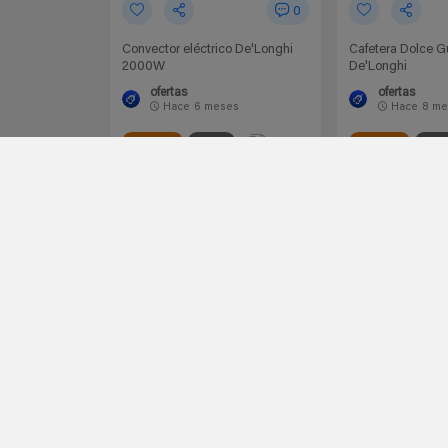
0
Convector eléctrico De'Longhi
Cafetera Dolce G
2000W
De'Longhi
ofertas
ofertas
Hace
6 meses
Hace
8 me
0.00€
Amazon España
DeLonghi
Amazon España
DeL
39,99€
73€
55€
Ir al chollo
Ir al
-27%
-52%