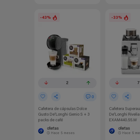
-43%
-33%
2
7
0
Cafetera de cápsulas Dolce
Cafetera Supera
Gusto De'Longhi Genio S + 3
De'Longhi Rivelia
packs de café
EXAM440.55.W
ofertas
ofertas
Hace
5 meses
Hace
5 me