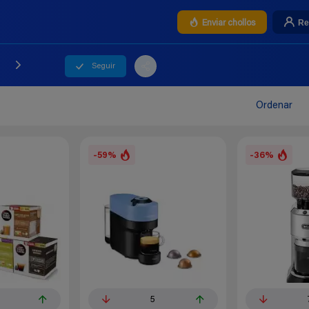
Re
Enviar chollos
Seguir
Ordenar
-59%
-36%
5