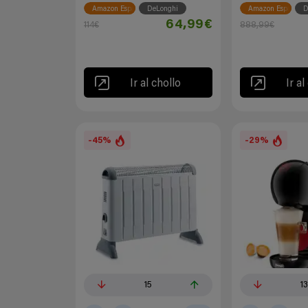
Amazon España
DeLonghi
Amazon España
D
64,99€
114€
888,99€
Ir al chollo
Ir al
-45%
-29%
15
1