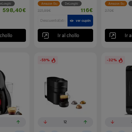
eLonghi
Amazon España
DeLonghi
Amazon España
598,40€
116€
221,99€
270€
DescuentoExtra
ver cupón
 chollo
Ir al chollo
Ir a
-59%
-32%
3
12