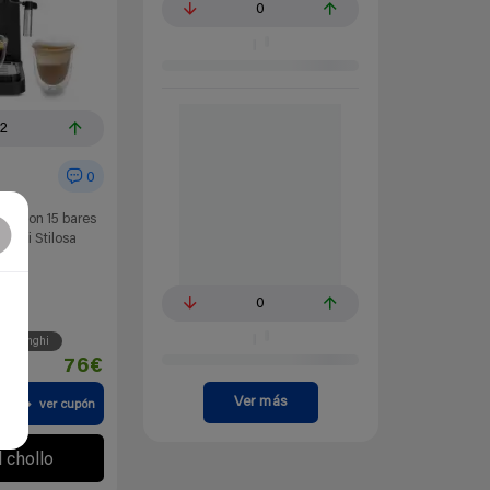
0
12
0
ba con 15 bares
onghi Stilosa
0
0
eses
DeLonghi
76€
Ver más
a
ver cupón
l chollo