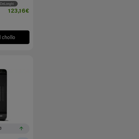
DeLonghi
123,16€
l chollo
3