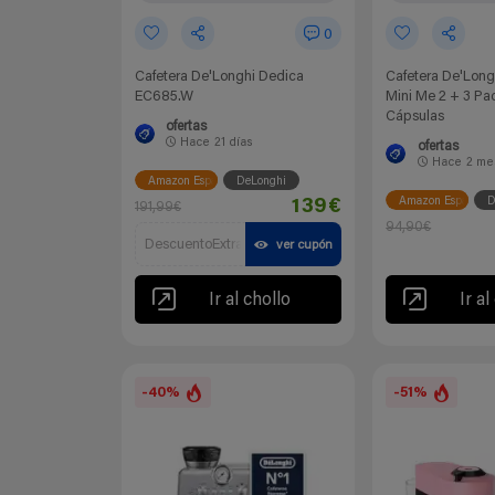
0
Cafetera De'Longhi Dedica
Cafetera De'Long
EC685.W
Mini Me 2 + 3 Pa
Cápsulas
ofertas
Hace
21 días
ofertas
Hace
2 me
Amazon España
DeLonghi
Amazon España
D
139€
191,99€
94,90€
DescuentoExtra
ver cupón
Ir al chollo
Ir al
-40%
-51%