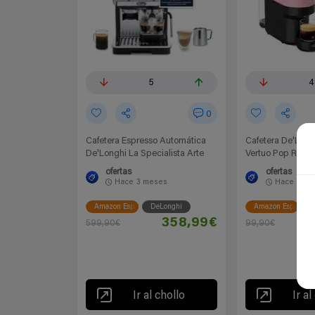
5
4
0
Cafetera Espresso Automática
Cafetera De'Long
De'Longhi La Specialista Arte
Vertuo Pop Rosa
ofertas
ofertas
Hace
3 meses
Hace
4 me
Amazon España
DeLonghi
Amazon España
D
358,99€
599,90€
99,90€
Ir al chollo
Ir al