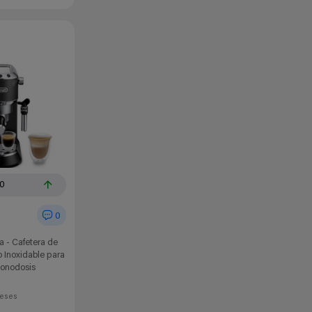
10
0
a - Cafetera de
 Inoxidable para
Monodosis
eses