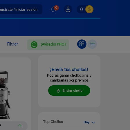
0
0
gístrate / Iniciar sesión
Filtrar
¡Avisador PRO!
¡Envía tus chollos!
Podrás ganar chollocoins y
cambiarlas por premios
Enviar chollo
Top Chollos
Hoy
7