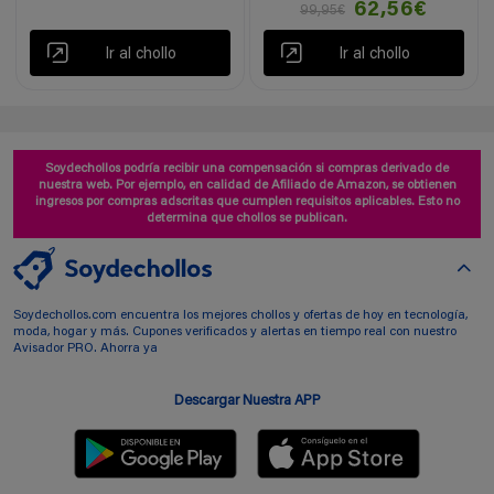
62,56€
99,95€
Ir al chollo
Ir al chollo
Soydechollos podría recibir una compensación si compras derivado de
nuestra web. Por ejemplo, en calidad de Afiliado de Amazon, se obtienen
ingresos por compras adscritas que cumplen requisitos aplicables. Esto no
determina que chollos se publican.
Soydechollos.com encuentra los mejores chollos y ofertas de hoy en tecnología,
moda, hogar y más. Cupones verificados y alertas en tiempo real con nuestro
Avisador PRO. Ahorra ya
Descargar Nuestra APP