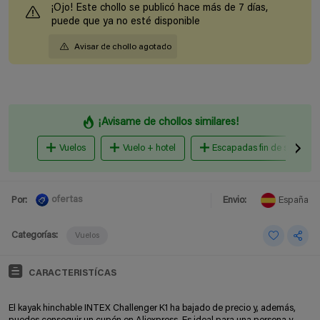
¡Ojo! Este chollo se publicó hace más de 7 días,
puede que ya no esté disponible
Avisar de chollo agotado
¡Avisame de chollos similares!
Vuelos
Vuelo + hotel
Escapadas fin de semana
ofertas
Por:
Envio:
España
Categorías:
Vuelos
CARACTERISTÍCAS
El kayak hinchable INTEX Challenger K1 ha bajado de precio y, además,