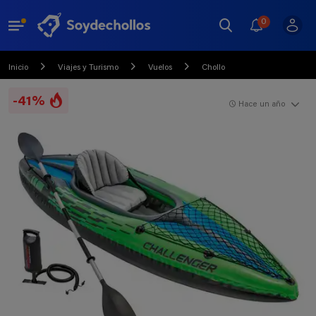
0
Inicio
Viajes y Turismo
Vuelos
Chollo
-41%
Hace un año