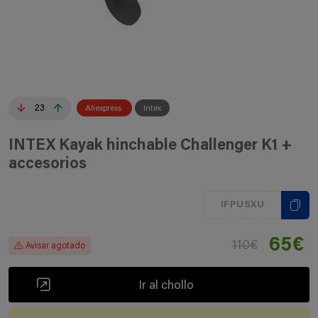
23
Aliexpress
Intex
INTEX Kayak hinchable Challenger K1 +
accesorios
IFPUSXU
65€
110€
Avisar agotado
Ir al chollo