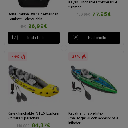
Kayak Hinchable Explorer K2 +
2 remos
77,95€
Bolsa Cabina Ryanair American
159,95€
Tourister Take2Cabin
26,99€
45€
Ir al chollo
Ir al chollo
-44%
-37%
Kayak hinchable INTEX Explorer
Kayak hinchable Intex
K2 para 2 personas
Challenger K1 con accesorios e
inflador
84,37€
149,95€