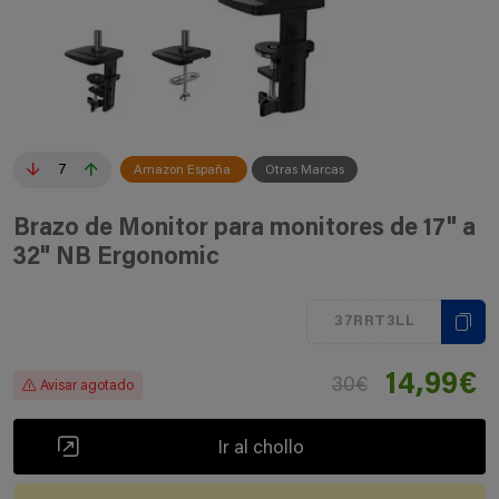
7
Amazon España
Otras Marcas
Brazo de Monitor para monitores de 17" a
32" NB Ergonomic
37RRT3LL
14,99€
30€
Avisar agotado
Ir al chollo