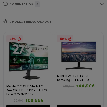
0
COMENTARIOS
CHOLLOS RELACIONADOS
-35%
-59%
Monitor 24" Full HD IPS
Samsung S24R354FHU
144,90€
Monitor 27" QHD 144Hz IPS
349,99€
4ms GtG HDR10 DP - PHILIPS
Evnia 27M2N3500NF
109,99€
169,99€