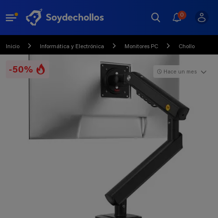
0
Inicio
Informática y Electrónica
Monitores PC
Chollo
-50%
Hace un mes