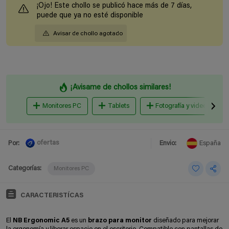
¡Ojo! Este chollo se publicó hace más de 7 días,
puede que ya no esté disponible
Avisar de chollo agotado
¡Avisame de chollos similares!
Monitores PC
Tablets
Fotografía y videocámara
ofertas
Por:
Envio:
España
Categorías:
Monitores PC
CARACTERISTÍCAS
El
NB Ergonomic A5
es un
brazo para monitor
diseñado para mejorar