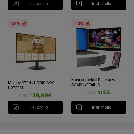
Ir al chollo
Ir al chollo
-39%
-43%
Monitor portátil Blackview
Monitor 27" 4K HDR10 AOC
SCM6 14" FullHD
U27B3M
119€
209€
139,99€
229€
Ir al chollo
Ir al chollo