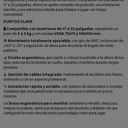
la ergonomía y liberar espacio en el escritorio. Compatible con pantallas de
17 a 32 pulgadas, ofrece un ajuste completo de posición, una instalación
sencilla y una estructura robusta para trabajar o jugar con mayor
comodidad.
PUNTOS CLAVE
🖥️
Compatible con monitores de 17 a 32 pulgadas
, soportando un
peso de
2 a 9 kg
y con anclaje
VESA 75x75 y 100x100 mm
.
🔄
Movimiento totalmente ajustable
, con giro de 360°, inclinación de
+90° a -25° y regulación de altura para encontrar el ángulo de visión
perfecto.
💺
Diseño ergonómico
, que ayuda a colocar la pantalla a la altura de los
ojos, reduciendo la tensión en cuello, espalda y hombros durante largas
jornadas.
🧹
Gestión de cables integrada
, manteniendo el escritorio más limpio,
ordenado y con un aspecto profesional.
🔧
Instalación rápida y estable
, con sistema de abrazadera o montaje
mediante ojal, incluyendo todo lo necesario para montarlo en pocos
minutos.
Un
brazo ergonómico para monitor
resistente y versátil, ideal para
mejorar la postura, optimizar el espacio del escritorio y disfrutar de una
configuración más cómoda tanto para trabajar como para jugar