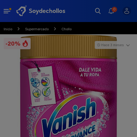
0
Inicio
Supermercado
Chollo
-20%
Hace 3 meses