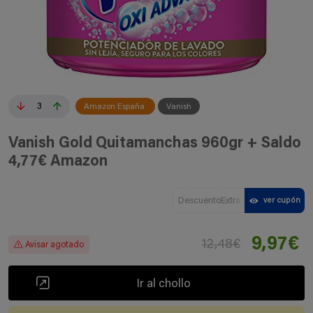
3
Amazon España
Vanish
Vanish Gold Quitamanchas 960gr + Saldo
4,77€ Amazon
DescuentoExtra
ver cupón
9,97€
12,48€
Avisar agotado
Ir al chollo