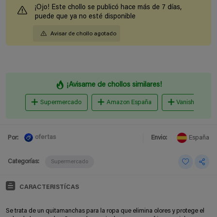
¡Ojo! Este chollo se publicó hace más de 7 días,
puede que ya no esté disponible
Avisar de chollo agotado
¡Avisame de chollos similares!
Supermercado
Amazon España
Vanish
ofertas
Por:
Envio:
España
Categorías:
Supermercado
CARACTERISTÍCAS
Se trata de un q
uitamanchas para la ropa que elimina olores y protege el