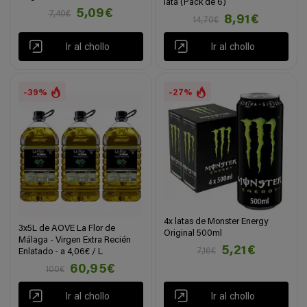
lata (Pack de 6)
5,09€
7,40€
8,91€
14,70€
Ir al chollo
Ir al chollo
-39%
-27%
4x latas de Monster Energy
3x5L de AOVE La Flor de
Original 500ml
Málaga - Virgen Extra Recién
5,21€
7,16€
Enlatado - a 4,06€ / L
60,95€
100€
Ir al chollo
Ir al chollo