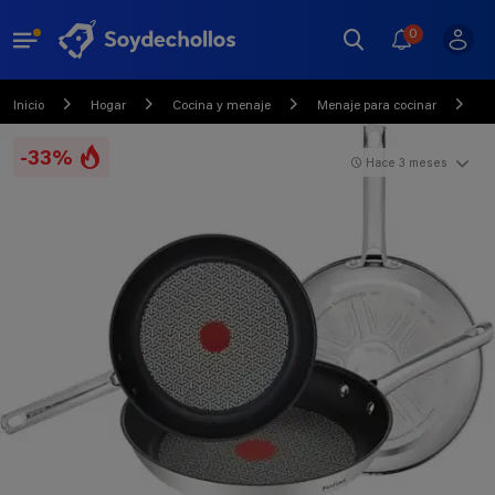
0
Inicio
Hogar
Cocina y menaje
Menaje para cocinar
S
-33%
Hace 3 meses