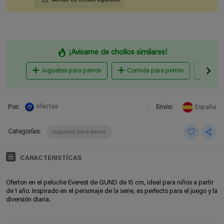
¡Avisame de chollos similares!
Juguetes para perros
Comida para perros
Colla
ofertas
Por:
Envio:
España
Categorías:
Juguetes para perros
CARACTERISTÍCAS
Oferton en el peluche Everest de GUND de 15 cm, ideal para niños a partir
de 1 año. Inspirado en el personaje de la serie, es perfecto para el juego y la
diversión diaria.