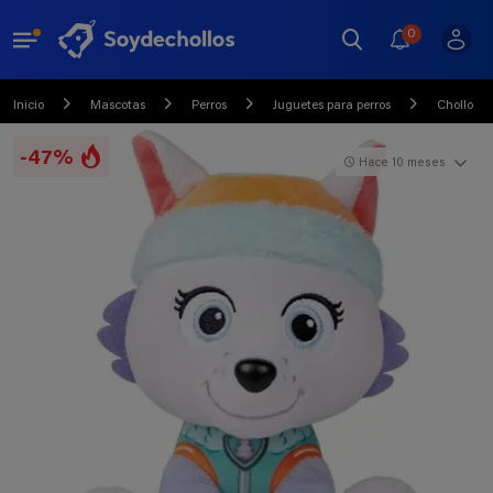
0
Inicio
Mascotas
Perros
Juguetes para perros
Chollo
-47%
Hace 10 meses