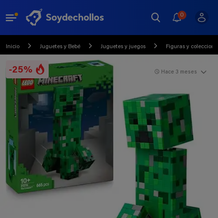
0
Inicio
Juguetes y Bebé
Juguetes y juegos
Figuras y colecciona
-25%
Hace 3 meses