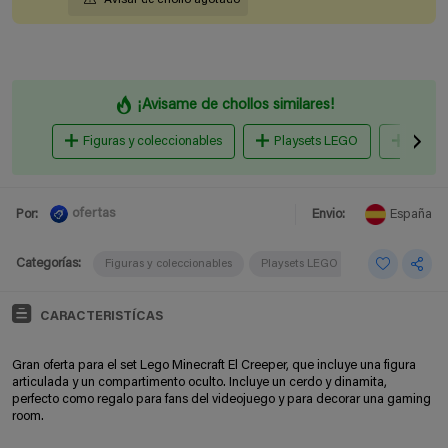
¡Avisame de chollos similares!
Figuras y coleccionables
Playsets LEGO
Muñec
ofertas
Por:
Envio:
España
Categorías:
Figuras y coleccionables
Playsets LEGO
CARACTERISTÍCAS
Gran oferta para el set Lego Minecraft El Creeper, que incluye una figura
articulada y un compartimento oculto. Incluye un cerdo y dinamita,
perfecto como regalo para fans del videojuego y para decorar una gaming
room.