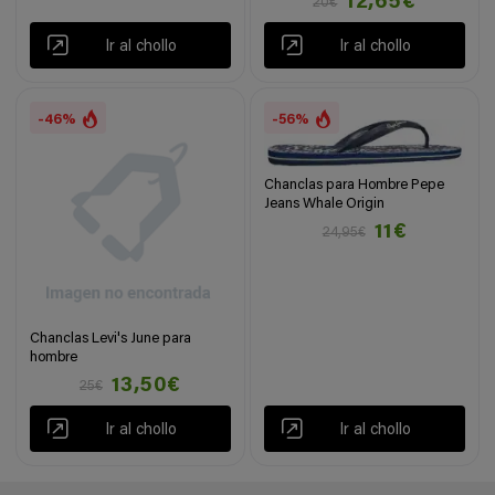
12,65€
20€
Ir al chollo
Ir al chollo
-46%
-56%
Chanclas para Hombre Pepe
Jeans Whale Origin
11€
24,95€
Chanclas Levi's June para
hombre
13,50€
25€
Ir al chollo
Ir al chollo