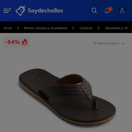
0
Inicio
Moda, Calzado y Accesorios
Calzado
Sandalias y chan
-54%
Hace 3 meses