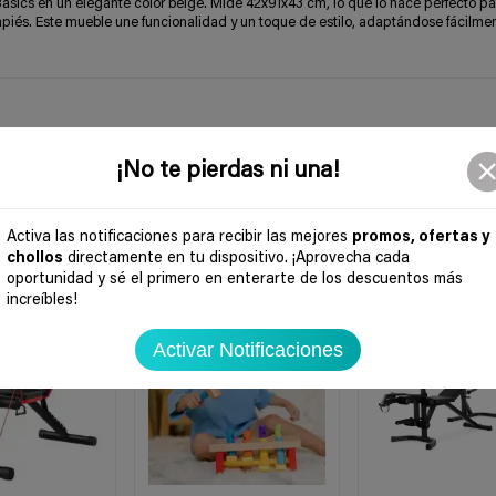
ics en un elegante color beige. Mide 42x91x43 cm, lo que lo hace perfecto pa
sapiés. Este mueble une funcionalidad y un toque de estilo, adaptándose fácilme
¡No te pierdas ni una!
Activa las notificaciones para recibir las mejores
promos, ofertas y
chollos
directamente en tu dispositivo. ¡Aprovecha cada
oportunidad y sé el primero en enterarte de los descuentos más
-57%
-64%
increíbles!
Activar Notificaciones