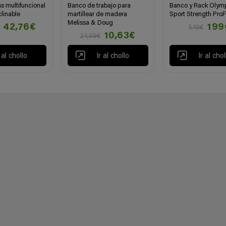
s multifuncional
Banco de trabajo para
Banco y Rack Olym
clinable
martillear de madera
Sport Strength Pro
Melissa & Doug
42,76€
199
549€
10,63€
24,99€
r al chollo
Ir al chollo
Ir al chol