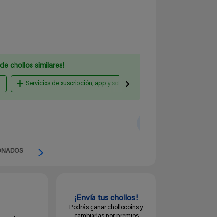
de chollos similares!
s
Servicios de suscripción, app y software
Energía
Cur
ONADOS
¡Envía tus chollos!
Podrás ganar chollocoins y
cambiarlas por premios