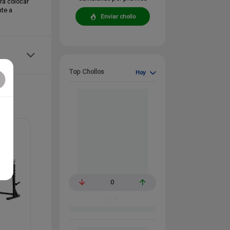
ra colocar
nte a
Enviar chollo
Top Chollos
Hoy
0