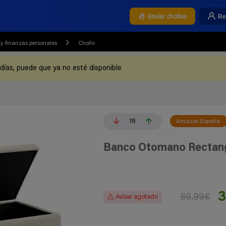
Re
Enviar chollos
y finanzas personales
Chollo
 días, puede que ya no esté disponible
19
Amazon España
Banco Otomano Rectang
3
89,99€
Avisar agotado