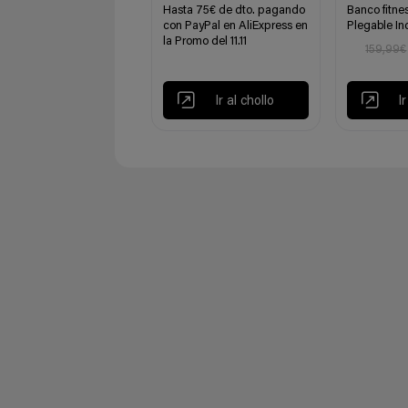
Hasta 75€ de dto. pagando
Banco fitnes
con PayPal en AliExpress en
Plegable In
la Promo del 11.11
159,99€
Ir al chollo
I