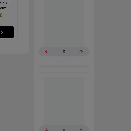
pic XT
Form
€
lo
0
0