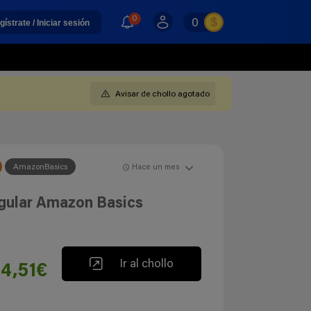
0
0
gístrate / Iniciar sesión
Avisar de chollo agotado
AmazonBasics
Hace un mes
ular Amazon Basics
Ir al chollo
4,51€