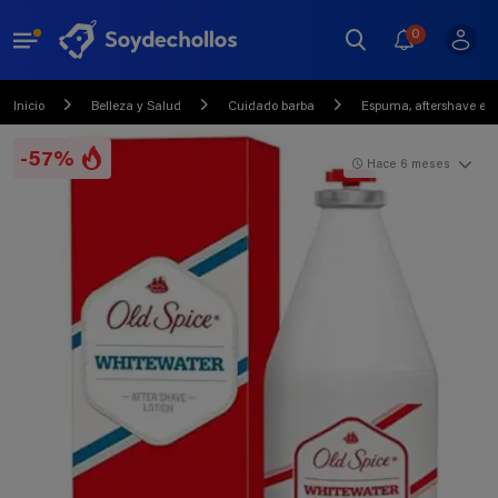
0
Inicio
Belleza y Salud
Cuidado barba
Espuma, aftershave e h
-57%
Hace 6 meses