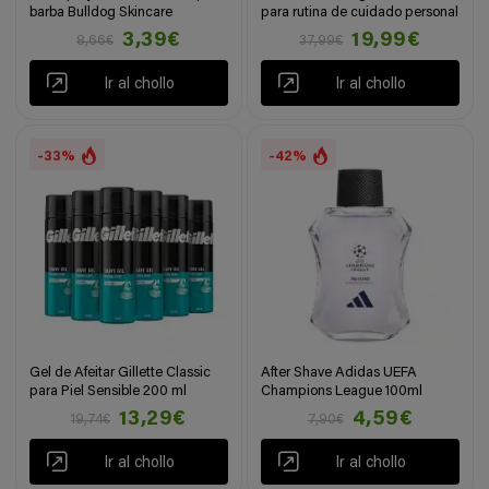
barba Bulldog Skincare
para rutina de cuidado personal
3,39€
19,99€
8,66€
37,99€
Ir al chollo
Ir al chollo
-33%
-42%
Gel de Afeitar Gillette Classic
After Shave Adidas UEFA
para Piel Sensible 200 ml
Champions League 100ml
13,29€
4,59€
19,74€
7,90€
Ir al chollo
Ir al chollo