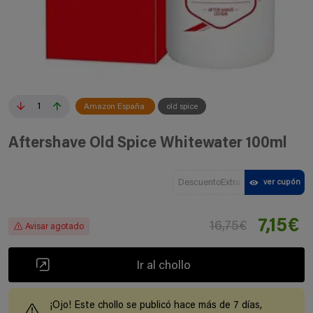
1
Amazon España
old spice
Aftershave Old Spice Whitewater 100ml
DescuentoExtra
ver cupón
7,15€
16,75€
Avisar agotado
Ir al chollo
¡Ojo! Este chollo se publicó hace más de 7 días,